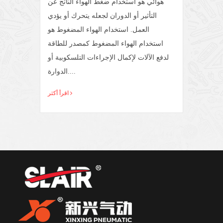
1. الجهاز الذي يعمل بالهواء المضغوط له
هوائي هو استخدام ضغط الهواء الناتج عن
انة
التأثير أو الدوران لجعله يتحرك أو يؤدي
أس
امة
العمل. استخدام الهواء المضغوط هو
نظام
استخدام الهواء المضغوط كمصدر للطاقة
الخا
 هواء
لدفع الآلات لإكمال الإجراءات التلسكوبية أو
الدوارة....
اقرأ أكثر