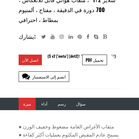
700 دورة في الدقيقة ، مفتاح ، ألمنيوم
بمطاط ، احترافي
يشارك:
':'}
{$ v2 ['meta'] [det2]؟ '
PDF تحميل
اتصل الآن
انضم إلى الاستفسار
سؤال
رسم
أداء
ميزة
مثقاب الأغراض العامة مضغوط وخفيف الوزن
●
يسمح عادم المقبض المكتوم بعمليات أكثر كفاءة
●