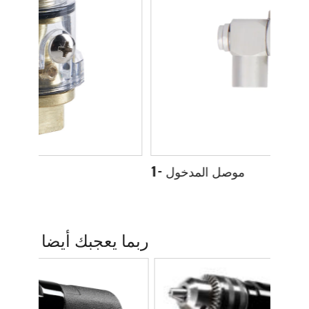
-2
موصل المدخول -1
ربما يعجبك أيضا