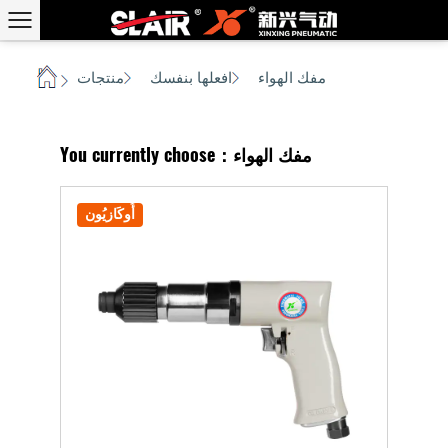
مفك الهواء
افعلها بنفسك
منتجات
بيت
/
/
/
You currently choose：مفك الهواء
أُوكَازيُون