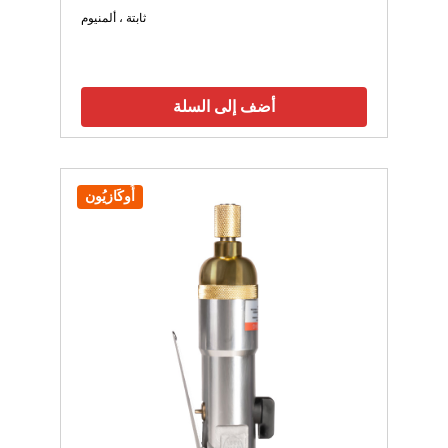
ثابتة ، ألمنيوم
أضف إلى السلة
أُوكَازيُون