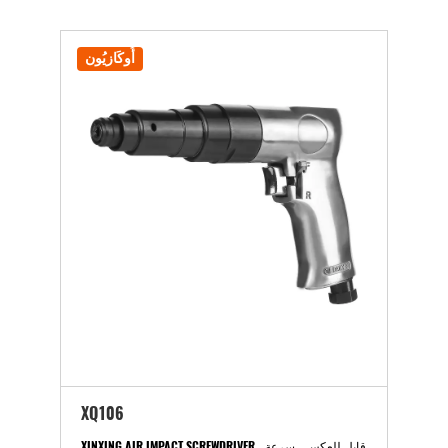
أُوكَازيُون
XQ106
XINXING AIR IMPACT SCREWDRIVER ، قابل للعكس ، سرعة