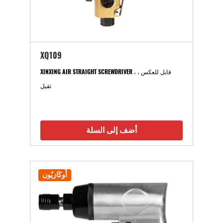
XQ109
XINXING AIR STRAIGHT SCREWDRIVER ، قابل للعكس ،
ثقيل
أضف إلى السلة
أُوكَازيُون