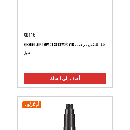
XQ116
XINXING AIR IMPACT SCREWDRIVER ، قابل للعكس ، واجب
ثقيل
أضف إلى السلة
أُوكَازيُون