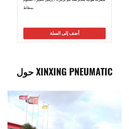
بمطاط
أضف إلى السلة
حول XINXING PNEUMATIC