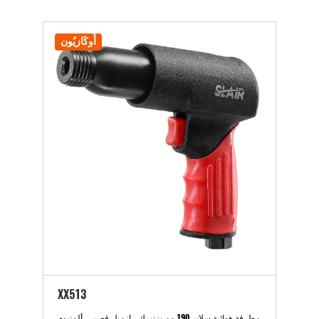
أُوكَازيُون
XX513
مطرقة هوائية سلاير 190 مم بزنبرك ، إزميل قصير ، ألمنيوم