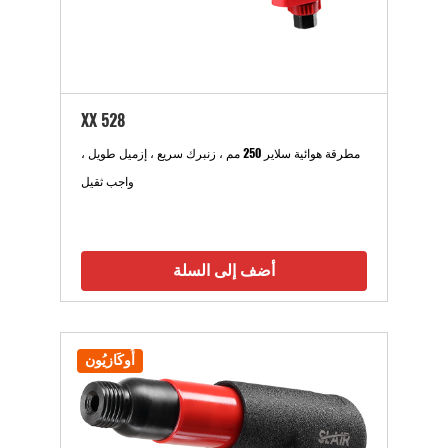
XX 528
مطرقة هوائية سلاير 250 مم ، زنبرك سريع ، إزميل طويل ،
واجب ثقيل
أضف إلى السلة
أُوكَازيُون